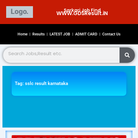
Skip
Sarkari Job Find
to
WWW.GDSResult.iN​
content
Home
Results
LATEST JOB
ADMIT CARD
Contact Us
Search
Tag: sslc result karnataka