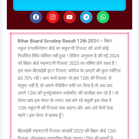
F
I
Y
T
W
a
n
o
e
h
c
s
u
l
a
e
t
t
e
t
b
a
u
g
s
Bihar Board Scrutiny Result 12th 202
4
–
बिहार
o
g
b
r
a
स्कूल एग्जामिनेशन बोर्ड का सकुटनी रिजल्ट की अभी कोई
o
r
e
a
p
निर्धारित तिथि घोसित नहीं हुआ ! लेकिन अनुमान है की मई 2024
k
a
m
p
m
को बिहार बोर्ड स्क्रूटनी रिजल्ट 2023 का घोषित होने वाला है !
इस साल बीएसईबी इंटर रिजल्ट कॉलेज के छात्रों की कुल पर्सेंटेज
83.70% रही ! आप सभी छात्र जो इस 12th की रिजल्ट से
संतुष्ट नहीं हैं, तो आपने रीचेकिंग फॉर्म भर दिया है तो अब आप
अपने 12th की पुनर्मूल्यांकन मार्कशीट की प्रतीक्षा कर रहे हैं ! तो
दोस्त आप इस पोस्ट के लास्ट तक बने रहे क्युकी इस लेख में
12th स्कूटनी की रिजल्ट कब आएगा और आप उसे कैसे देख
पाएंगे ! इस पोस्ट में बताया हूँ !
बीएसईबी स्क्रूटनी रिजल्ट बारहवीं 2023 की बिहार बोर्ड 12th
रिजल्ट ऑनलाइन प्रकाशित किया जाएगा ! जिन भी छात्रों ने