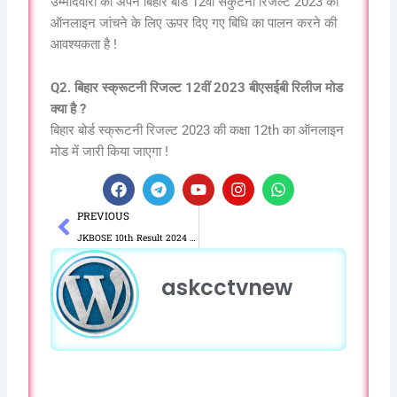
उम्मीदवारों को अपने बिहार बोर्ड 12वीं सकुटनी रिजल्ट 2023 का
ऑनलाइन जांचने के लिए ऊपर दिए गए बिधि का पालन करने की
आवश्यकता है !
Q2. बिहार स्क्रूटनी रिजल्ट 12वीं 2023 बीएसईबी रिलीज मोड
क्या है ?
बिहार बोर्ड स्क्रूटनी रिजल्ट 2023 की कक्षा 12th का ऑनलाइन
मोड में जारी किया जाएगा !
F
T
Y
I
W
a
e
o
n
h
Prev
PREVIOUS
c
l
u
s
a
e
e
t
t
t
JKBOSE 10th Result 2024 jkbose.ac.in Check By Roll Number JK 10th Board Results Date
b
g
u
a
s
o
r
b
g
a
askcctvnew
o
a
e
r
p
k
m
a
p
m