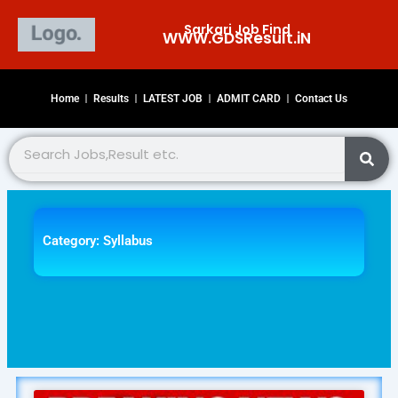
Skip
Sarkari Job Find
to
WWW.GDSResult.iN​
content
Home
Results
LATEST JOB
ADMIT CARD
Contact Us
Search
Category: Syllabus