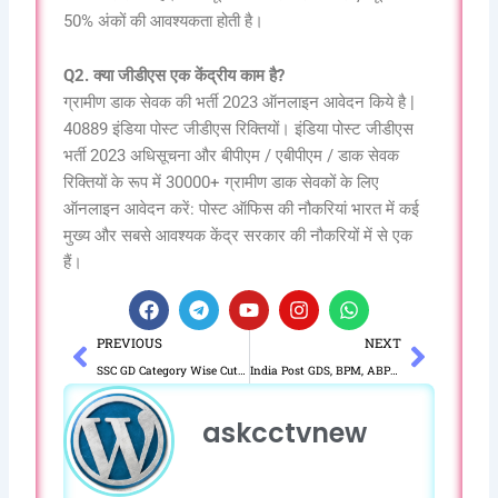
50% अंकों की आवश्यकता होती है।
Q2. क्या जीडीएस एक केंद्रीय काम है?
ग्रामीण डाक सेवक की भर्ती 2023 ऑनलाइन आवेदन किये है |
40889 इंडिया पोस्ट जीडीएस रिक्तियों। इंडिया पोस्ट जीडीएस
भर्ती 2023 अधिसूचना और बीपीएम / एबीपीएम / डाक सेवक
रिक्तियों के रूप में 30000+ ग्रामीण डाक सेवकों के लिए
ऑनलाइन आवेदन करें: पोस्ट ऑफिस की नौकरियां भारत में कई
मुख्य और सबसे आवश्यक केंद्र सरकार की नौकरियों में से एक
हैं।
F
T
Y
I
W
a
e
o
n
h
Prev
Next
PREVIOUS
NEXT
c
l
u
s
a
e
e
t
t
t
SSC GD Category Wise Cut-Off All State 2023 कट ऑफ रिजल्ट इस दिन जारी होगा देखें
India Post GDS, BPM, ABPM Result 2023 – Direct Link indiapostgdsonline.gov.in Marks & Merit List Cut-Off PDF
b
g
u
a
s
o
r
b
g
a
askcctvnew
o
a
e
r
p
k
m
a
p
m