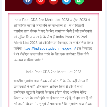
a
n
o
e
h
c
s
u
l
a
e
t
t
e
t
b
a
u
g
s
India Post GDS 2nd Merit List 2023 अप्रैल 2023 में
o
g
b
r
a
o
r
e
a
p
औपचारिक रूप से जारी होने की सम्भावना है। सभी बिद्यार्थी
k
a
m
p
ग्रामीण डाक सेवक के पद के लिए नामांकन किये है जो उम्मीदवारों
m
को सूचित किया जाता है कि जैसे ही India Post GDS 2nd
Merit List 2023 को ऑफिसियल वेबसाइट पर सार्वजनिक किया
जायेगा
https://indiapostgdsonline.gov.in/
इस वेबसाइट
पे तो पीडीएफ डाउनलोड करने के लिए एक डायरेक्ट लिंक नीचे
उपलब्ध करदिया जायेगा!
India Post GDS 2nd Merit List 2023
भारतीय ग्रामीण डाक सेवक पदों की भर्ती के लिए बड़ी संख्या में
उम्मीदवारों ने फॉर्म ऑनलाइन आवेदन किया है और वे सभी
उम्मीदवार बहुत ही बेसब्री के साथ इंडिया पोस्ट ऑफिस मेरिट
लिस्ट 2023 के जारी होने का इंतजार कर रहे हैं, तो हम बता दें की
हमें अपने विश्वसनीय सूत्रों से पता चला है कि ग्रामीण डाक सेवक