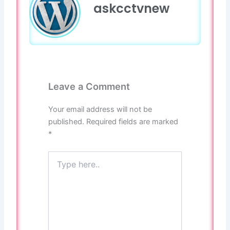
askcctvnew
o
a
e
r
p
k
m
a
p
m
Leave a Comment
Your email address will not be
published.
Required fields are marked
*
Type
here..