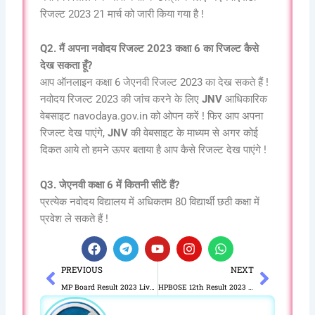
रिजल्ट 2023 21 मार्च को जारी किया गया है !
Q2. मैं अपना नवोदय रिजल्ट 2023 कक्षा 6 का रिजल्ट कैसे
देख सकता हूँ?
आप ऑनलाइन कक्षा 6 जेएनवी रिजल्ट 2023 का देख सकते हैं !
नवोदय रिजल्ट 2023 की जांच करने के लिए
JNV
आधिकारिक
वेबसाइट navodaya.gov.in को ओपन करें ! फिर आप अपना
रिजल्ट देख पाएंगे,
JNV
की वेबसाइट के माध्यम से अगर कोई
दिकत आये तो हमने ऊपर बताया है आप कैसे रिजल्ट देख पाएंगे !
Q3. जेएनवी कक्षा 6 में कितनी सीटें हैं?
प्रत्येक नवोदय विद्यालय में अधिकतम 80 विद्यार्थी छठी कक्षा में
प्रवेश ले सकते हैं !
F
T
Y
I
W
a
e
o
n
h
Prev
Next
PREVIOUS
NEXT
c
l
u
s
a
e
e
t
t
t
MP Board Result 2023 Live 10th,12th mpresults.nic.in HSC, HSSC Results
HPBOSE 12th Result 2023 Term 2, Inter Marksheet Download @hpbose.org
b
g
u
a
s
o
r
b
g
a