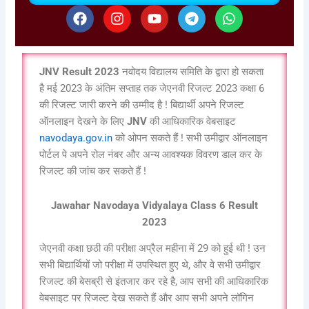
F
I
Y
T
W
a
n
o
e
h
c
s
u
l
a
e
t
t
e
t
b
a
u
g
s
JNV Result 2023
नवोदय विद्यालय समिति के द्वारा हो सकता
o
g
b
r
a
है मई 2023 के अंतिम सप्ताह तक जेएनवी रिजल्ट 2023 कक्षा 6
o
r
e
a
p
की रिजल्ट जारी करने की उम्मीद है ! बिद्यार्थी अपने रिजल्ट
k
a
m
p
m
ऑनलाइन देखने के लिए
JNV
की आधिकारिक वेबसाइट
navodaya.gov.in
को ओपन सकते हैं ! सभी उमीद्वार ऑनलाइन
पोर्टल पे अपने रोल नंबर और अन्य आवश्यक विवरण डाल कर के
रिजल्ट की जांच कर सकते हैं !
Jawahar Navodaya Vidyalaya Class 6 Result
2023
जेएनवी कक्षा छठी की परीक्षा अप्रैल महीना में 29 को हुई थी ! उन
सभी बिद्यार्थियों जो परीक्षा में उपस्थित हुए थे, और वे सभी उमीद्वार
रिजल्ट की बेसब्री से इंतजार कर रहे है, आप सभी की आधिकारिक
वेबसाइट पर रिजल्ट देख सकते हैं और आप सभी अपने लॉगिन